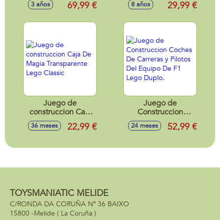
69,99 €
29,99 €
3 años
8 años
Portacoches.
39,6x27,8x6 cm.
Juego de
Juego de
construccion Caja
Construccion
De Magia
Coches De Carreras
22,99 €
52,99 €
36 meses
24 meses
Transparente Lego
y Pilotos Del
Classic
Equipo De F1 Lego
Duplo.
TOYSMANIATIC MELIDE
C/RONDA DA CORUÑA Nº 36 BAIXO
15800 -
Melide
( La Coruña )