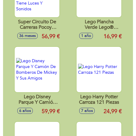
Super Circuito De
Lego Plancha
Carreras Pocoyo
Verde Lego®
¡150 Cm De Tramos
Duplo®
56,99 €
16,99 €
36 meses
1 año
Flexibles! El Coche
Tiene Luces Y
Sonidos
Lego Disney
Lego Harry Potter
Parque Y Camión
Carroza 121 Piezas
De Bomberos De
59,99 €
24,99 €
6 años
7 años
Mickey Y Sus
Amigos