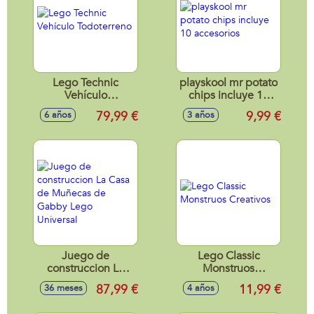
Lego Technic
playskool mr potato
Vehículo
chips incluye 10
Todoterreno
accesorios
79,99 €
9,99 €
6 años
3 años
Juego de
Lego Classic
construccion La
Monstruos
Casa de Muñecas
Creativos
87,99 €
11,99 €
36 meses
4 años
de Gabby Lego
Universal