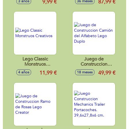
9,99 €
87,99 €
3 años
36 meses
de Gabby Lego
Universal
Lego Classic
Juego de
Monstruos
Construccion
Creativos
Camión del
11,99 €
49,99 €
4 años
18 meses
Alfabeto Lego
Duplo