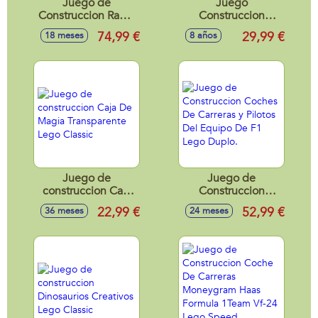
Juego de
Juego
Construccion Ramo
Construccion
de Rosas Lego
Mechanics Trailer
74,99 €
29,99 €
18 meses
8 años
Creator
Portacoches.
39,6x27,8x6 cm.
Juego de
Juego de
construccion Caja
Construccion
De Magia
Coches De Carreras
22,99 €
52,99 €
36 meses
24 meses
Transparente Lego
y Pilotos Del
Classic
Equipo De F1 Lego
Duplo.