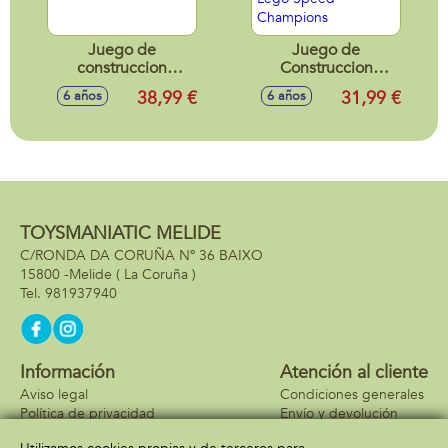
Juego de
Juego de
construccion
Construccion
Dinosaurios
Coche De Carreras
38,99 €
31,99 €
6 años
6 años
Creativos Lego
Moneygram Haas
Classic
Formula 1Team Vf-
24 Lego Speed
Champions
TOYSMANIATIC MELIDE
C/RONDA DA CORUÑA Nº 36 BAIXO
15800 -
Melide
( La Coruña )
981937940
Información
Atención al cliente
Aviso legal
Condiciones generales
Política de privacidad
Envío y devolución
Política de cookies
Contacto