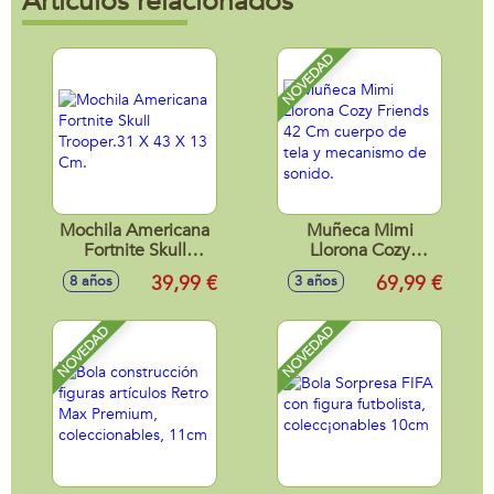
Artículos relacionados
NOVEDAD
Mochila Americana
Muñeca Mimi
Fortnite Skull
Llorona Cozy
Trooper.31 X 43 X
Friends 42 Cm
39,99 €
69,99 €
8 años
3 años
13 Cm.
cuerpo de tela y
mecanismo de
sonido.
NOVEDAD
NOVEDAD