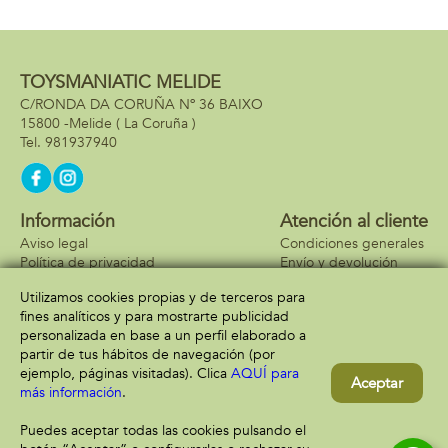
TOYSMANIATIC MELIDE
C/RONDA DA CORUÑA Nº 36 BAIXO
15800 -
Melide
( La Coruña )
981937940
Información
Atención al cliente
Aviso legal
Condiciones generales
Política de privacidad
Envío y devolución
Política de cookies
Contacto
Utilizamos cookies propias y de terceros para
Formas de pago
fines analíticos y para mostrarte publicidad
personalizada en base a un perfil elaborado a
partir de tus hábitos de navegación (por
ejemplo, páginas visitadas). Clica
AQUÍ para
Aceptar
más información
.
Puedes aceptar todas las cookies pulsando el