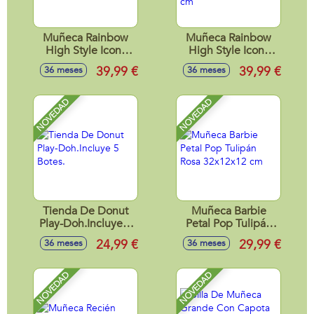
Muñeca Rainbow
Muñeca Rainbow
High Style Icons
High Style Icons
Amaya con trajes y
Violet Willow con
39,99 €
39,99 €
36 meses
36 meses
accesorios 28 cm
trajes y accesorios
28 cm
NOVEDAD
NOVEDAD
Tienda De Donut
Muñeca Barbie
Play-Doh.Incluye 5
Petal Pop Tulipán
Botes.
Rosa 32x12x12 cm
24,99 €
29,99 €
36 meses
36 meses
NOVEDAD
NOVEDAD