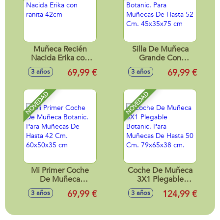
Muñeca Recién
Silla De Muñeca
Nacida Erika con
Grande Con
ranita 42cm
Capota Botanic.
69,99 €
69,99 €
3 años
3 años
Para Muñecas De
Hasta 52 Cm.
45x35x75 cm
NOVEDAD
NOVEDAD
Mi Primer Coche
Coche De Muñeca
De Muñeca
3X1 Plegable
Botanic. Para
Botanic. Para
69,99 €
124,99 €
3 años
3 años
Muñecas De Hasta
Muñecas De Hasta
42 Cm. 60x50x35
50 Cm. 79x65x38
cm
cm.