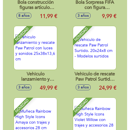
Bola construcción
Bola Sorpresa FIFA
figuras artículos
con figura
Retro Max
futbolista,
11,99 €
9,99 €
8 años
3 años
Premium,
colecc¡onables
coleccionables,
10cm
11cm
NOVEDAD
NOVEDAD
Vehiculo
Vehiculo de rescate
lanzamiento y
Paw Patrol Surtido.
rescate Paw Patrol
20x24x8 cm -
49,99 €
24,99 €
3 años
3 años
con luces y sonidos
Modelos surtidos
25x38x13,6 cm
NOVEDAD
NOVEDAD