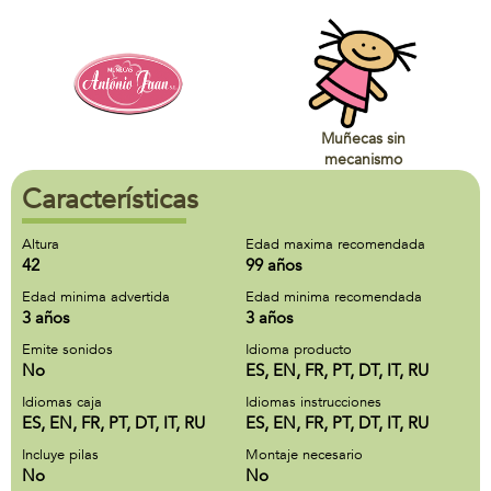
Muñecas sin
mecanismo
Características
Altura
Edad maxima recomendada
42
99 años
Edad minima advertida
Edad minima recomendada
3 años
3 años
Emite sonidos
Idioma producto
No
ES, EN, FR, PT, DT, IT, RU
Idiomas caja
Idiomas instrucciones
ES, EN, FR, PT, DT, IT, RU
ES, EN, FR, PT, DT, IT, RU
Incluye pilas
Montaje necesario
No
No