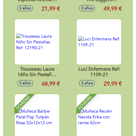
Infantiles Koala Ref:
Marianela Weber
21,99 €
49,99 €
3 años
3 años
50604-22
32Cm
Trousseau Laura
Luci Enfermera Ref:
Niño Sin Pestañas
1109-21
Ref: 12190-21
68,99 €
29,99 €
3 años
3 años
NOVEDAD
NOVEDAD