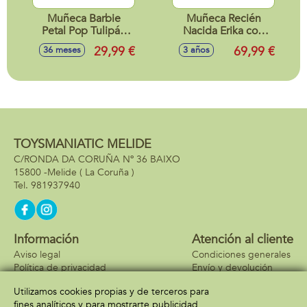
Muñeca Barbie
Muñeca Recién
Petal Pop Tulipán
Nacida Erika con
Rosa 32x12x12 cm
ranita 42cm
29,99 €
69,99 €
36 meses
3 años
TOYSMANIATIC MELIDE
C/RONDA DA CORUÑA Nº 36 BAIXO
15800 -
Melide
( La Coruña )
981937940
Información
Atención al cliente
Aviso legal
Condiciones generales
Política de privacidad
Envío y devolución
Política de cookies
Contacto
Utilizamos cookies propias y de terceros para
Formas de pago
fines analíticos y para mostrarte publicidad