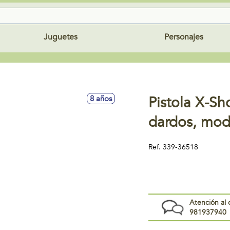
Juguetes
Personajes
Pistola X-Sh
8 años
dardos, mod
Ref.
339-36518
Atención al 
981937940