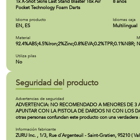
1x X-Shot Skins Last Stand Blaster 16x Air
8 años
Pocket Technology Foam Darts
Idioma producto
Idiomas caja
EN, ES
Multilingual
Material
M
92.4%ABS;4.5%Iron;2%Zinc;0.8%EVA;0.2%TPR;0.1%NBR;
N
Utiliza pilas
No
Seguridad del producto
Advertencias de seguridad
ADVERTENCIA: NO RECOMENDADO A MENORES DE 3 A
APUNTAR CON LA PISTOLA DE DARDOS NI CON LOS DARDOS.
otras personas confundan este producto con una verdadera ar
Información fabricante
ZURU Inc. , 1/3, Rue d´Argenteuil - Saint-Gratien, 95210 ( Va