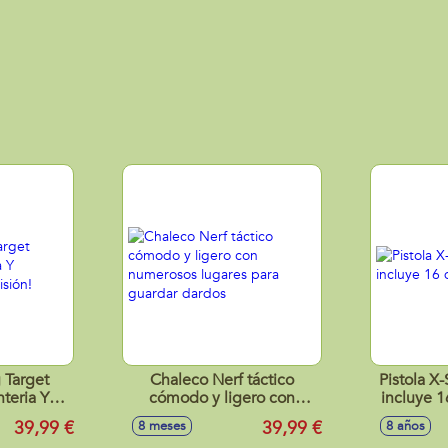
 Target
Chaleco Nerf táctico
Pistola X
teria Y
cómodo y ligero con
incluye 1
recisión!
numerosos lugares para
39,99 €
39,99 €
8 meses
8 años
guardar dardos