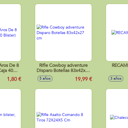
Aros De 8
Rifle Cowboy adventure
RECAMB
(Caja 40
Disparo Botellas 83x42x27
cm
1,80 €
19,99 €
5 años
3 años