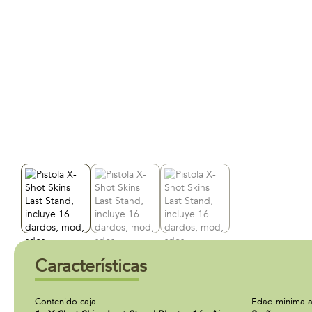
Características
Contenido caja
Edad minima a