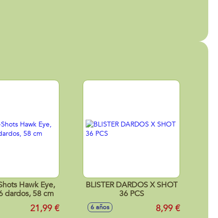
-Shots Hawk Eye,
BLISTER DARDOS X SHOT
6 dardos, 58 cm
36 PCS
21,99 €
8,99 €
6 años