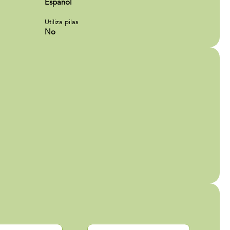
Español
Utiliza pilas
No