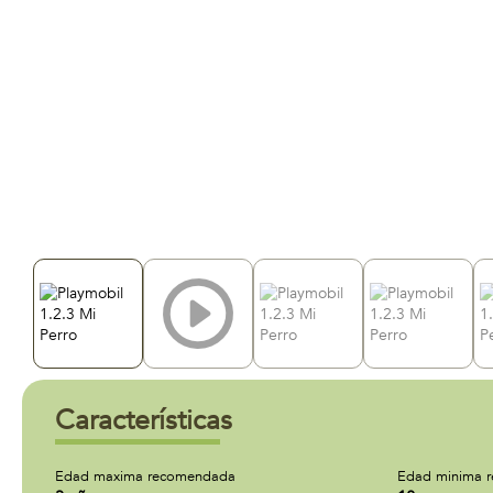
Características
Edad maxima recomendada
Edad minima 