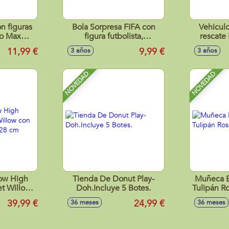
n figuras
Bola Sorpresa FIFA con
Vehiculo
ro Max
figura futbolista,
rescate
ionables,
colecc¡onables 10cm
luce
11,99 €
9,99 €
3 años
3 años
25x
NOVEDAD
NOVEDAD
ow High
Tienda De Donut Play-
Muñeca B
et Willow
Doh.Incluye 5 Botes.
Tulipán R
esorios 28
39,99 €
24,99 €
36 meses
36 meses