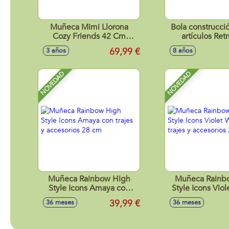
Muñeca Mimi Llorona
Bola construcció
Cozy Friends 42 Cm
artículos Ret
cuerpo de tela y
Premium, colecc
69,99 €
3 años
8 años
mecanismo de sonido.
11cm
NOVEDAD
NOVEDAD
Muñeca Rainbow High
Muñeca Rainb
Style Icons Amaya con
Style Icons Viol
trajes y accesorios 28 cm
con trajes y acc
39,99 €
36 meses
36 meses
cm