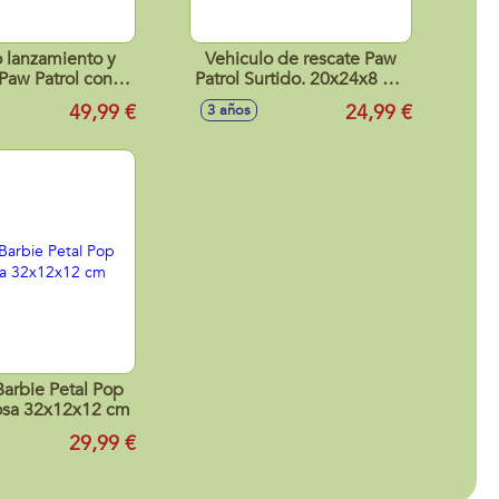
 lanzamiento y
Vehiculo de rescate Paw
 Paw Patrol con
Patrol Surtido. 20x24x8 cm
s y sonidos
- Modelos surtidos
49,99 €
24,99 €
3 años
38x13,6 cm
arbie Petal Pop
osa 32x12x12 cm
29,99 €