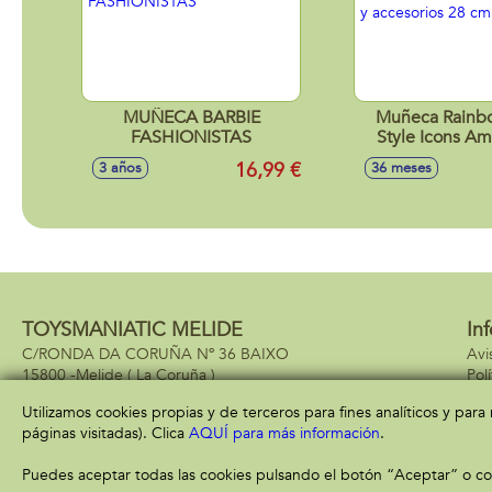
MUÑECA BARBIE
Muñeca Rainb
FASHIONISTAS
Style Icons A
trajes y accesor
16,99 €
3 años
36 meses
TOYSMANIATIC MELIDE
In
C/RONDA DA CORUÑA Nº 36 BAIXO
Avi
15800 -
Melide
( La Coruña )
Pol
981937940
Pol
Utilizamos cookies propias y de terceros para fines analíticos y par
páginas visitadas). Clica
AQUÍ para más información
.
Puedes aceptar todas las cookies pulsando el botón “Aceptar” o con