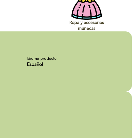
Ropa y accesorios
muñecas
Idioma producto
Español