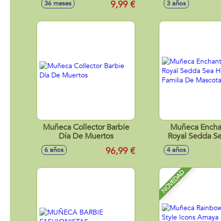
9,99 €
36 meses
3 años
Muñeca Collector Barbie
Muñeca Encha
Día De Muertos
Royal Sedda S
Con Familia De
96,99 €
6 años
4 años
NOVEDAD