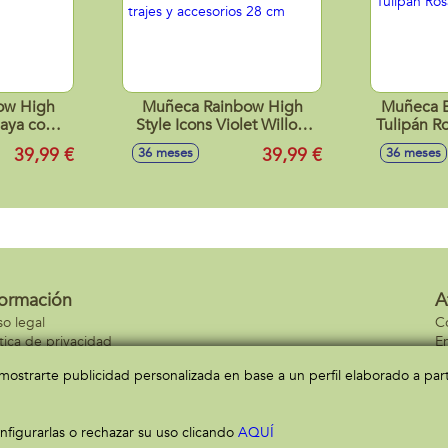
ow High
Muñeca Rainbow High
Muñeca B
maya con
Style Icons Violet Willow
Tulipán R
ios 28 cm
con trajes y accesorios 28
39,99 €
39,99 €
36 meses
36 meses
cm
formación
A
so legal
C
ítica de privacidad
En
ítica de cookies
C
a mostrarte publicidad personalizada en base a un perfil elaborado a pa
figurarlas o rechazar su uso clicando
AQUÍ