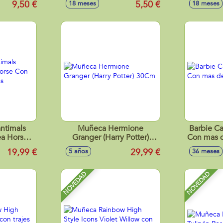
9,50 €
5,50 €
18 meses
18 meses
ntimals
Muñeca Hermione
Barbie Ca
ea Horse
Granger (Harry Potter)
Con mas d
 Mascotas
30Cm
19,99 €
29,99 €
5 años
36 meses
NOVEDAD
NOVEDAD