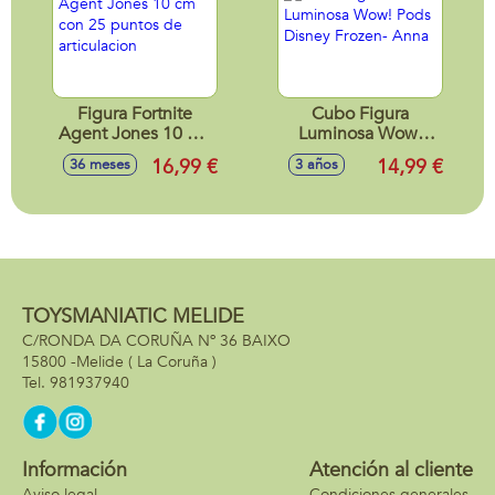
Figura Fortnite
Cubo Figura
Agent Jones 10 cm
Luminosa Wow!
con 25 puntos de
Pods Disney
16,99 €
14,99 €
36 meses
3 años
articulacion
Frozen- Anna
TOYSMANIATIC MELIDE
C/RONDA DA CORUÑA Nº 36 BAIXO
15800 -
Melide
( La Coruña )
981937940
Información
Atención al cliente
Aviso legal
Condiciones generales