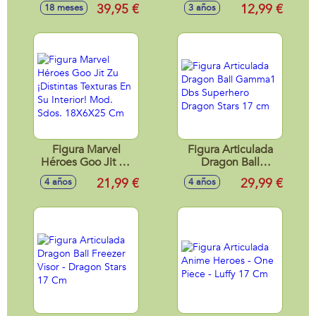
26X12X20 Cm
FIGURA Y
39,95 €
12,99 €
18 meses
3 años
ACCESORIOS
EXP.12 PIEZAS
Figura Marvel
Figura Articulada
Héroes Goo Jit Zu
Dragon Ball
¡Distintas Texturas
Gamma1 Dbs
21,99 €
29,99 €
4 años
4 años
En Su Interior! Mod.
Superhero Dragon
Sdos. 18X6X25 Cm
Stars 17 cm