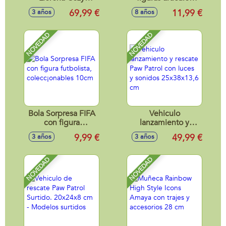
Friends 42 Cm
Retro Max
69,99 €
11,99 €
3 años
8 años
cuerpo de tela y
Premium,
mecanismo de
coleccionables,
sonido.
11cm
NOVEDAD
NOVEDAD
Bola Sorpresa FIFA
Vehiculo
con figura
lanzamiento y
futbolista,
rescate Paw Patrol
9,99 €
49,99 €
3 años
3 años
colecc¡onables
con luces y sonidos
10cm
25x38x13,6 cm
NOVEDAD
NOVEDAD