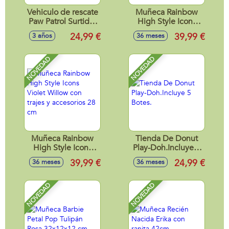
Vehiculo de rescate
Muñeca Rainbow
Paw Patrol Surtido.
High Style Icons
20x24x8 cm -
Amaya con trajes y
24,99 €
39,99 €
3 años
36 meses
Modelos surtidos
accesorios 28 cm
NOVEDAD
NOVEDAD
Muñeca Rainbow
Tienda De Donut
High Style Icons
Play-Doh.Incluye 5
Violet Willow con
Botes.
39,99 €
24,99 €
36 meses
36 meses
trajes y accesorios
28 cm
NOVEDAD
NOVEDAD