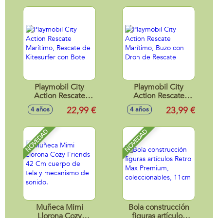
Playmobil City
Playmobil City
Action Rescate
Action Rescate
Marítimo, Rescate
Marítimo, Buzo con
22,99 €
23,99 €
4 años
4 años
de Kitesurfer con
Dron de Rescate
Bote
NOVEDAD
NOVEDAD
Muñeca Mimi
Bola construcción
Llorona Cozy
figuras artículos