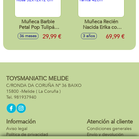
Muñeca Barbie
Muñeca Recién
Petal Pop Tulipán
Nacida Erika con
Rosa 32x12x12 cm
ranita 42cm
29,99 €
69,99 €
36 meses
3 años
TOYSMANIATIC MELIDE
C/RONDA DA CORUÑA Nº 36 BAIXO
15800 -
Melide
( La Coruña )
981937940
Información
Atención al cliente
Aviso legal
Condiciones generales
Política de privacidad
Envío y devolución