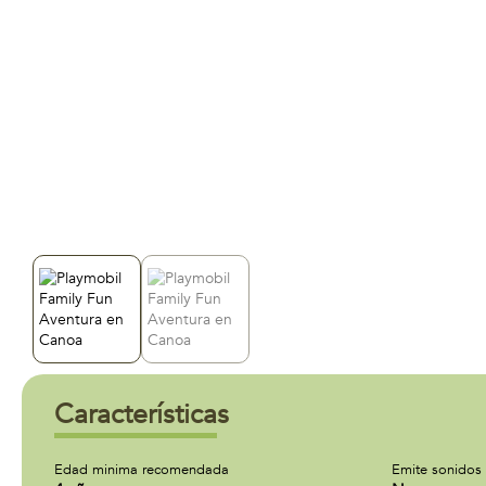
Características
Edad minima recomendada
Emite sonidos