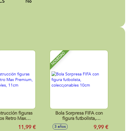
 CS
No
NOVEDAD
trucción figuras
Bola Sorpresa FIFA con
los Retro Max
figura futbolista,
coleccionables,
colecc¡onables 10cm
11,99 €
9,99 €
3 años
11cm