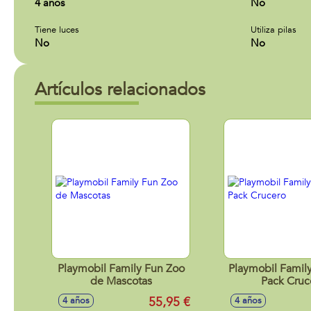
4 años
No
Tiene luces
Utiliza pilas
No
No
Artículos relacionados
Playmobil Family Fun Zoo
Playmobil Famil
de Mascotas
Pack Cruc
55,95 €
4 años
4 años