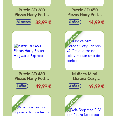
Puzzle 3D 280
Puzzle 3D 450
Piezas Harry Potter
Piezas Harry Potter
El Autobús
Diagon Alley
38,99 €
44,99 €
36 meses
6 años
Noctámbulo
NOVEDAD
Puzzle 3D 460
Muñeca Mimi
Piezas Harry Potter
Llorona Cozy
Hogwarts Express
Friends 42 Cm
49,99 €
69,99 €
6 años
3 años
cuerpo de tela y
mecanismo de
sonido.
NOVEDAD
NOVEDAD