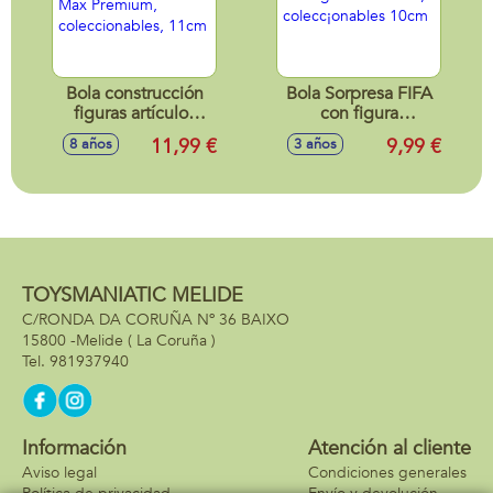
Bola construcción
Bola Sorpresa FIFA
figuras artículos
con figura
Retro Max
futbolista,
11,99 €
9,99 €
8 años
3 años
Premium,
colecc¡onables
coleccionables,
10cm
11cm
TOYSMANIATIC MELIDE
C/RONDA DA CORUÑA Nº 36 BAIXO
15800 -
Melide
( La Coruña )
981937940
Información
Atención al cliente
Aviso legal
Condiciones generales