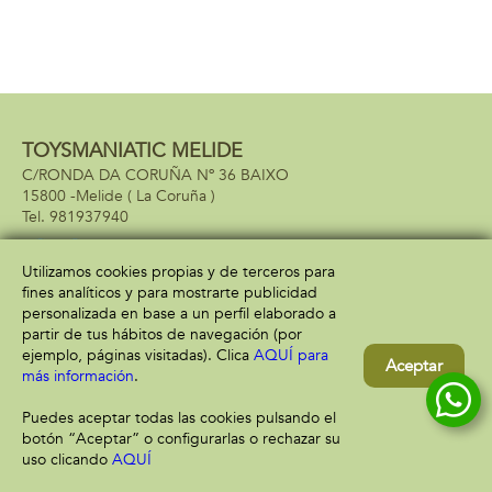
TOYSMANIATIC MELIDE
C/RONDA DA CORUÑA Nº 36 BAIXO
15800 -
Melide
( La Coruña )
981937940
Utilizamos cookies propias y de terceros para
fines analíticos y para mostrarte publicidad
Información
Atención al cliente
personalizada en base a un perfil elaborado a
Aviso legal
Condiciones generales
partir de tus hábitos de navegación (por
Política de privacidad
Envío y devolución
ejemplo, páginas visitadas). Clica
AQUÍ para
Aceptar
Política de cookies
Contacto
más información
.
Formas de pago
Puedes aceptar todas las cookies pulsando el
botón “Aceptar” o configurarlas o rechazar su
uso clicando
AQUÍ
Filtrar
Borrar filtro