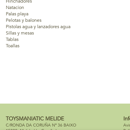
Hinchadores
Natacion
Palas playa
Pelotas y balones
Pistolas agua y lanzadores agua
Sillas y mesas
Tablas
Toallas
TOYSMANIATIC MELIDE
In
C/RONDA DA CORUÑA Nº 36 BAIXO
Avi