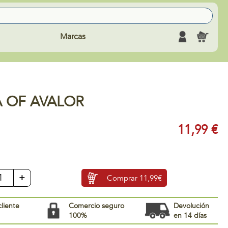
Marcas
A OF AVALOR
11,99 €
+
Comprar
11,99€
cliente
Comercio seguro
Devolución
100%
en 14 días