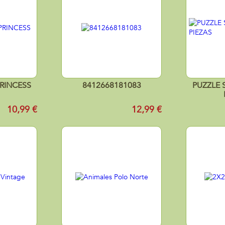
PRINCESS
8412668181083
PUZZLE 
10,99 €
12,99 €