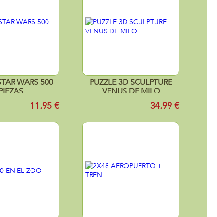
STAR WARS 500
PUZZLE 3D SCULPTURE
PIEZAS
VENUS DE MILO
11,95 €
34,99 €