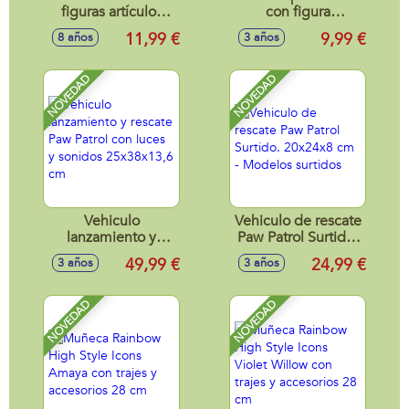
figuras artículos
con figura
Retro Max
futbolista,
11,99 €
9,99 €
8 años
3 años
Premium,
colecc¡onables
coleccionables,
10cm
11cm
NOVEDAD
NOVEDAD
Vehiculo
Vehiculo de rescate
lanzamiento y
Paw Patrol Surtido.
rescate Paw Patrol
20x24x8 cm -
49,99 €
24,99 €
3 años
3 años
con luces y sonidos
Modelos surtidos
25x38x13,6 cm
NOVEDAD
NOVEDAD