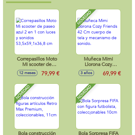
NOVEDAD
Correpasillos Moto
Muñeca Mimi
Mi scooter de
Llorona Cozy
paseo azul 2 en 1
Friends 42 Cm
79,99 €
69,99 €
12 meses
3 años
con luces y sonidos
cuerpo de tela y
53,5x59,1x36,8 cm
mecanismo de
sonido.
NOVEDAD
NOVEDAD
Bola construcción
Bola Sorpresa FIFA