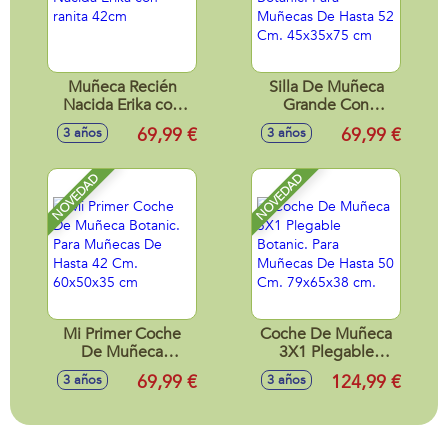
Muñeca Recién
Silla De Muñeca
Nacida Erika con
Grande Con
ranita 42cm
Capota Botanic.
69,99 €
69,99 €
3 años
3 años
Para Muñecas De
Hasta 52 Cm.
45x35x75 cm
NOVEDAD
NOVEDAD
Mi Primer Coche
Coche De Muñeca
De Muñeca
3X1 Plegable
Botanic. Para
Botanic. Para
69,99 €
124,99 €
3 años
3 años
Muñecas De Hasta
Muñecas De Hasta
42 Cm. 60x50x35
50 Cm. 79x65x38
cm
cm.