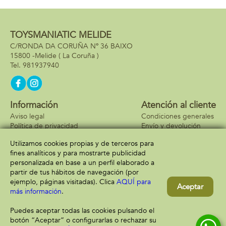
TOYSMANIATIC MELIDE
C/RONDA DA CORUÑA Nº 36 BAIXO
15800 -
Melide
( La Coruña )
981937940
Información
Atención al cliente
Aviso legal
Condiciones generales
Política de privacidad
Envío y devolución
Política de cookies
Contacto
Utilizamos cookies propias y de terceros para
Formas de pago
fines analíticos y para mostrarte publicidad
personalizada en base a un perfil elaborado a
partir de tus hábitos de navegación (por
ejemplo, páginas visitadas). Clica
AQUÍ para
Aceptar
más información
.
Puedes aceptar todas las cookies pulsando el
botón “Aceptar” o configurarlas o rechazar su