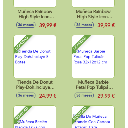
Muñeca Rainbow
Muñeca Rainbow
High Style Icons
High Style Icons
Amaya con trajes y
Violet Willow con
39,99 €
39,99 €
36 meses
36 meses
accesorios 28 cm
trajes y accesorios
28 cm
NOVEDAD
NOVEDAD
Tienda De Donut
Muñeca Barbie
Play-Doh.Incluye 5
Petal Pop Tulipán
Botes.
Rosa 32x12x12 cm
24,99 €
29,99 €
36 meses
36 meses
NOVEDAD
NOVEDAD