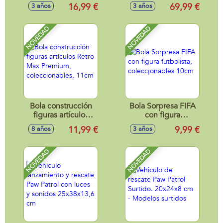
Block Frozen 5 en
Friends 42 Cm
16,99 €
69,99 €
3 años
3 años
1, con bloc de
cuerpo de tela y
dibujo, acuarelas,
mecanismo de
marcadores,
sonido.
NOVEDAD
NOVEDAD
lápices de colores y
hoja de pegatinas
Bola construcción
Bola Sorpresa FIFA
figuras artículos
con figura
Retro Max
futbolista,
11,99 €
9,99 €
8 años
3 años
Premium,
colecc¡onables
coleccionables,
10cm
11cm
NOVEDAD
NOVEDAD