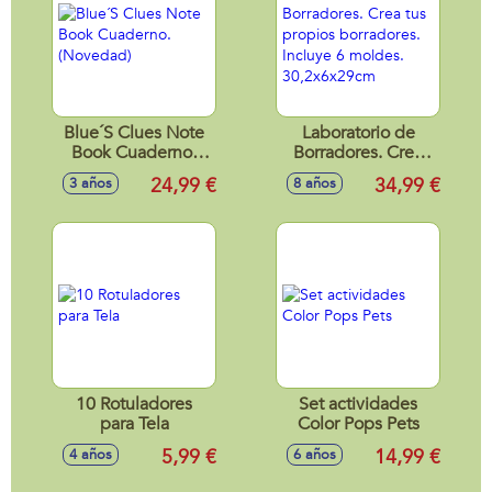
Blue´S Clues Note
Laboratorio de
Book Cuaderno.
Borradores. Crea
(Novedad)
tus propios
24,99 €
34,99 €
3 años
8 años
borradores. Incluye
6 moldes.
30,2x6x29cm
10 Rotuladores
Set actividades
para Tela
Color Pops Pets
5,99 €
14,99 €
4 años
6 años