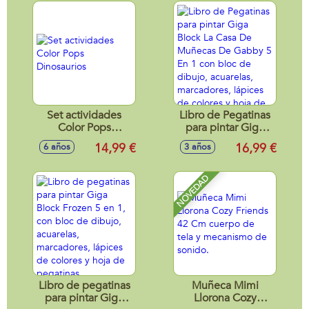
Set actividades
Libro de Pegatinas
Color Pops
para pintar Giga
Dinosaurios
Block La Casa De
14,99 €
16,99 €
6 años
3 años
Muñecas De
Gabby 5 En 1 con
bloc de dibujo,
NOVEDAD
acuarelas,
marcadores,
lápices de colores y
hoja de pegatinas
Libro de pegatinas
Muñeca Mimi
para pintar Giga
Llorona Cozy