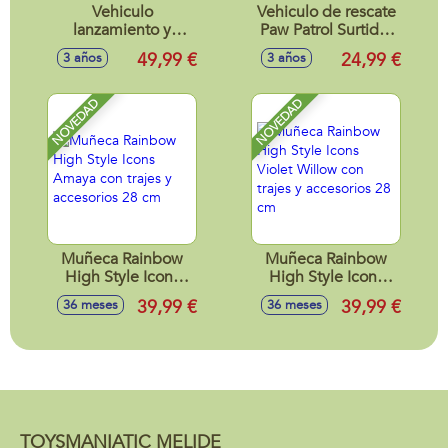
Vehiculo
Vehiculo de rescate
lanzamiento y
Paw Patrol Surtido.
rescate Paw Patrol
20x24x8 cm -
49,99 €
24,99 €
3 años
3 años
con luces y sonidos
Modelos surtidos
25x38x13,6 cm
NOVEDAD
NOVEDAD
Muñeca Rainbow
Muñeca Rainbow
High Style Icons
High Style Icons
Amaya con trajes y
Violet Willow con
39,99 €
39,99 €
36 meses
36 meses
accesorios 28 cm
trajes y accesorios
28 cm
TOYSMANIATIC MELIDE