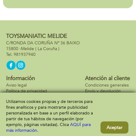
Classic
Formula 1Team Vf-
24 Lego Speed
Champions
TOYSMANIATIC MELIDE
C/RONDA DA CORUÑA Nº 36 BAIXO
15800 -
Melide
( La Coruña )
981937940
Información
Atención al cliente
Aviso legal
Condiciones generales
Política de privacidad
Envío y devolución
Política de cookies
Contacto
Utilizamos cookies propias y de terceros para
Formas de pago
fines analíticos y para mostrarte publicidad
personalizada en base a un perfil elaborado a
partir de tus hábitos de navegación (por
ejemplo, páginas visitadas). Clica
AQUÍ para
Aceptar
más información
.