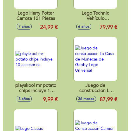
Lego Harry Potter
Lego Technic
Carroza 121 Piezas
Vehículo
Todoterreno
24,99 €
79,99 €
7 años
6 años
playskool mr potato
Juego de
chips incluye 10
construccion La
accesorios
Casa de Muñecas
9,99 €
87,99 €
3 años
36 meses
de Gabby Lego
Universal