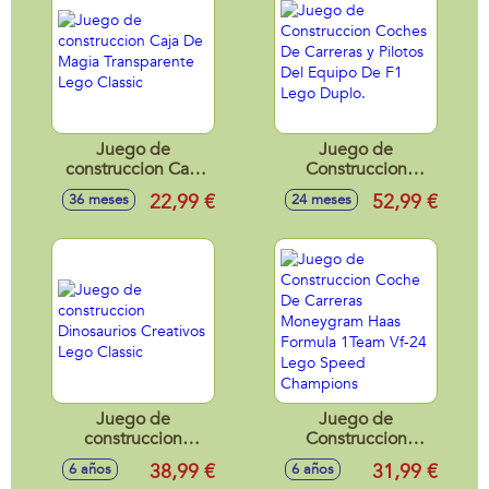
Juego de
Juego de
construccion Caja
Construccion
De Magia
Coches De Carreras
22,99 €
52,99 €
36 meses
24 meses
Transparente Lego
y Pilotos Del
Classic
Equipo De F1 Lego
Duplo.
Juego de
Juego de
construccion
Construccion
Dinosaurios
Coche De Carreras
38,99 €
31,99 €
6 años
6 años
Creativos Lego
Moneygram Haas