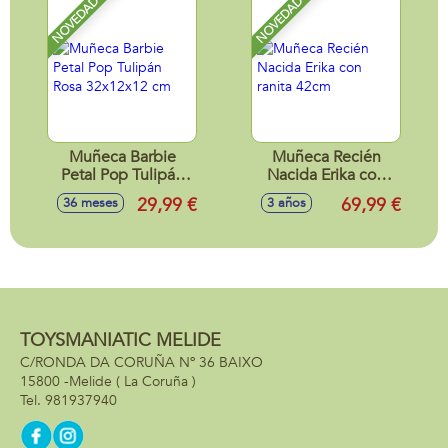
muchos accesorios
NOVEDAD
NOVEDAD
Muñeca Barbie
Muñeca Recién
Petal Pop Tulipán
Nacida Erika con
Rosa 32x12x12 cm
ranita 42cm
29,99 €
69,99 €
36 meses
3 años
TOYSMANIATIC MELIDE
C/RONDA DA CORUÑA Nº 36 BAIXO
15800 -
Melide
( La Coruña )
981937940