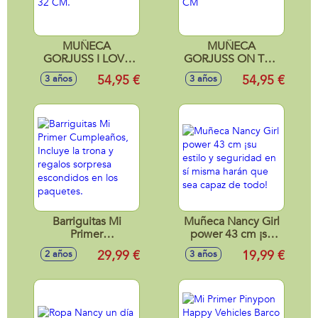
MUÑECA
MUÑECA
GORJUSS I LOVE
GORJUSS ON TOP
YOU LITTLE
OF THE WORLD 32
54,95 €
54,95 €
3 años
3 años
RABBIT 32 CM.
CM
Barriguitas Mi
Muñeca Nancy Girl
Primer
power 43 cm ¡su
Cumpleaños,
estilo y seguridad
29,99 €
19,99 €
2 años
3 años
Incluye la trona y
en sí misma harán
regalos sorpresa
que sea capaz de
escondidos en los
todo!
paquetes.