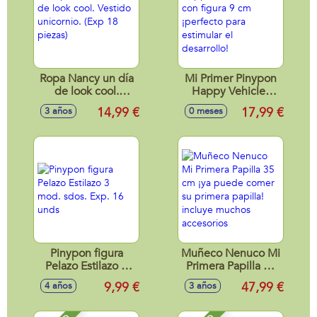
Ropa Nancy un día
Mi Primer Pinypon
de look cool.
Happy Vehicles
Vestido unicornio.
Barco con figura 9
14,99 €
17,99 €
3 años
0 meses
(Exp 18 piezas)
cm ¡perfecto para
estimular el
desarrollo!
Pinypon figura
Muñeco Nenuco Mi
Pelazo Estilazo 3
Primera Papilla 35
mod. sdos. Exp. 16
cm ¡ya puede
9,99 €
47,99 €
4 años
3 años
unds
comer su primera
papilla! incluye