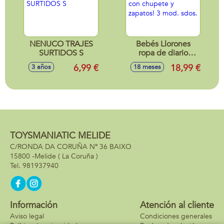
NENUCO TRAJES
Bebés Llorones
SURTIDOS S
ropa de diario
¡todos con chupete
6,99 €
18,99 €
3 años
18 meses
y zapatos! 3 mod.
sdos.
TOYSMANIATIC MELIDE
C/RONDA DA CORUÑA Nº 36 BAIXO
15800 -
Melide
( La Coruña )
981937940
Información
Atención al cliente
Aviso legal
Condiciones generales