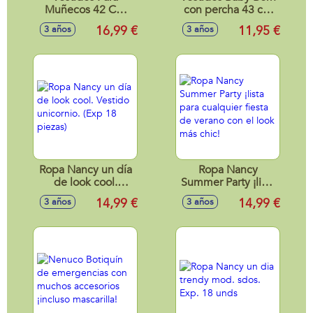
Muñecos 42 Cm
con percha 43 cm
Mod. Sdos.
mod.sdos.
16,99 €
11,95 €
3 años
3 años
Ropa Nancy un día
Ropa Nancy
de look cool.
Summer Party ¡lista
Vestido unicornio.
para cualquier
14,99 €
14,99 €
3 años
3 años
(Exp 18 piezas)
fiesta de verano
con el look más
chic!