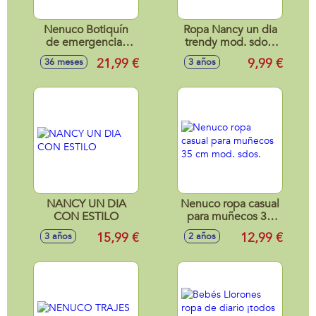
Nenuco Botiquín
Ropa Nancy un dia
de emergencias
trendy mod. sdos.
con muchos
Exp. 18 unds
21,99 €
9,99 €
36 meses
3 años
accesorios ¡incluso
mascarilla!
NANCY UN DIA
Nenuco ropa casual
CON ESTILO
para muñecos 35
cm mod. sdos.
15,99 €
12,99 €
3 años
2 años