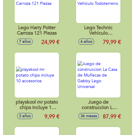
Lego Harry Potter
Lego Technic
Carroza 121 Piezas
Vehículo
Todoterreno
24,99 €
79,99 €
7 años
6 años
playskool mr potato
Juego de
chips incluye 10
construccion La
accesorios
Casa de Muñecas
9,99 €
87,99 €
3 años
36 meses
de Gabby Lego
Universal