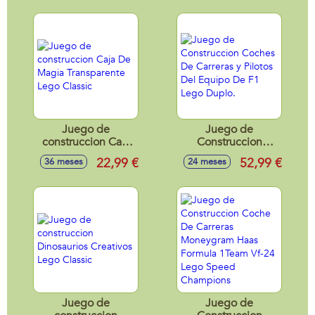
39,6x27,8x6 cm.
Juego de
Juego de
construccion Caja
Construccion
De Magia
Coches De Carreras
22,99 €
52,99 €
36 meses
24 meses
Transparente Lego
y Pilotos Del
Classic
Equipo De F1 Lego
Duplo.
Juego de
Juego de