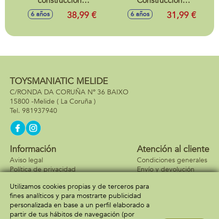
construccion
Construccion
Dinosaurios
Coche De Carreras
38,99 €
31,99 €
6 años
6 años
Creativos Lego
Moneygram Haas
Classic
Formula 1Team Vf-
24 Lego Speed
Champions
TOYSMANIATIC MELIDE
C/RONDA DA CORUÑA Nº 36 BAIXO
15800 -
Melide
( La Coruña )
981937940
Información
Atención al cliente
Aviso legal
Condiciones generales
Política de privacidad
Envío y devolución
Política de cookies
Contacto
Utilizamos cookies propias y de terceros para
Formas de pago
fines analíticos y para mostrarte publicidad
personalizada en base a un perfil elaborado a
partir de tus hábitos de navegación (por