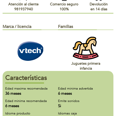
Atención al cliente
Comercio seguro
Devolución
981937940
100%
en 14 días
Marca / licencia
Familias
Juguetes primera
infancia
Características
Edad maxima recomendada
Edad minima advertida
36 meses
6 meses
Edad minima recomendada
Emite sonidos
6 meses
Si
Idioma producto
Idiomas caja